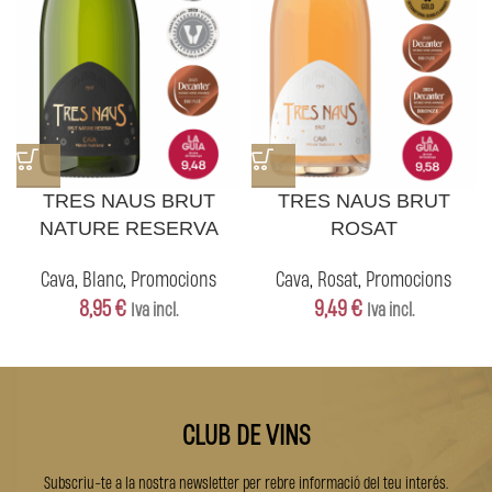
TRES NAUS BRUT
TRES NAUS BRUT
NATURE RESERVA
ROSAT
Cava
,
Blanc
,
Promocions
Cava
,
Rosat
,
Promocions
8,95
€
9,49
€
Iva incl.
Iva incl.
CLUB DE VINS
Subscriu-te a la nostra newsletter per rebre informació del teu interés.