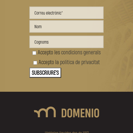
Accepto les
condicions generals
Accepto la
política de privacitat
Històries líquides des de 1917