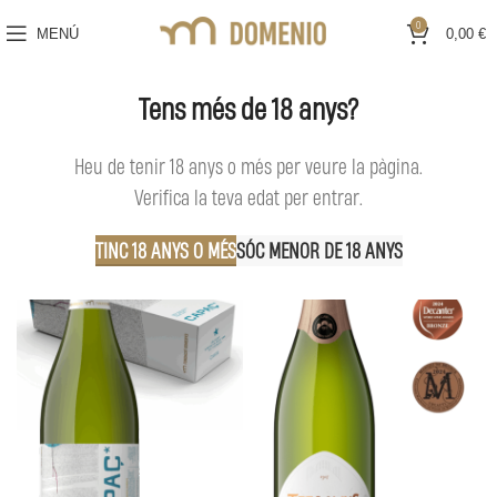
0
MENÚ
0,00
€
Tens més de 18 anys?
Inici
Cava
S'estan mostrant 6 resultats
Mostra la barra lateral
Heu de tenir 18 anys o més per veure la pàgina.
Verifica la teva edat per entrar.
5+1
TINC 18 ANYS O MÉS
SÓC MENOR DE 18 ANYS