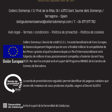
Cellers Domenys / C/ Prat de la Riba, 18 / 43713 Sant Jaume dels Domenys /
Tarragona - Spain
botiga.domeniowines@cellersdomenys.com / T. +34 977 677 782
Avís legal
-
Termes i condicions
-
Política de privacitat
-
Política de cookies
Cellers Domenys i Secció de crèdit S.C.C.L. ha estat beneficiària de Fons Europeu
de Desenvolupament Regional que té com a finalitat millorar la competitivitat de
les Pimes i gràcies al qual ha desenvolupat un Pla d'Internacionalització amb
l'objectiu de millorar el seu posicionament competitiu a l'exterior durant l'any
2020. Per això ha comptat amb el suport del Programa XPANDE de la Cambra de
Comerç de Barcelona.
La venda de proximitat està regulada i permet identificar els pagesos catalans que
venen ells mateixos els seus productes al públic, segons el Decret 24/2013
Amb el suport de la Generalitat de Catalunya.