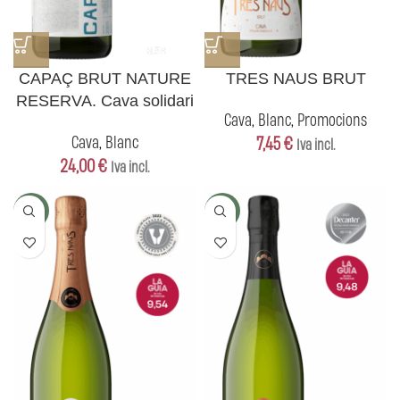
CAPAÇ BRUT NATURE
TRES NAUS BRUT
RESERVA. Cava solidari
Cava
,
Blanc
,
Promocions
Cava
,
Blanc
7,45
€
Iva incl.
24,00
€
Iva incl.
5+1
5+1