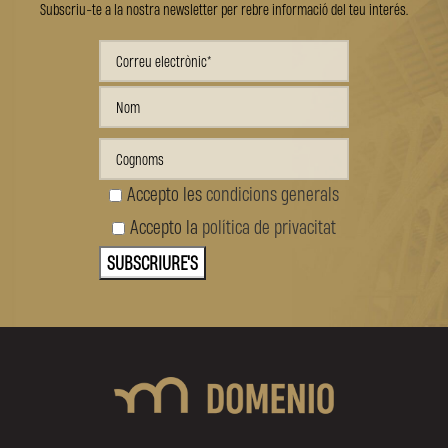
Subscriu-te a la nostra newsletter per rebre informació del teu interés.
Accepto les
condicions generals
Accepto la
política de privacitat