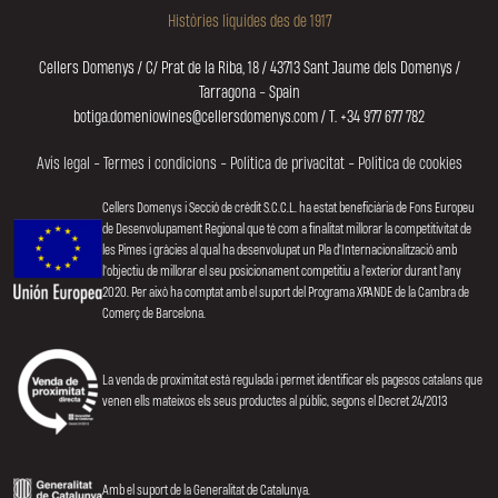
Històries líquides des de 1917
Cellers Domenys / C/ Prat de la Riba, 18 / 43713 Sant Jaume dels Domenys /
Tarragona - Spain
botiga.domeniowines@cellersdomenys.com / T. +34 977 677 782
Avís legal
-
Termes i condicions
-
Política de privacitat
-
Política de cookies
Cellers Domenys i Secció de crèdit S.C.C.L. ha estat beneficiària de Fons Europeu
de Desenvolupament Regional que té com a finalitat millorar la competitivitat de
les Pimes i gràcies al qual ha desenvolupat un Pla d'Internacionalització amb
l'objectiu de millorar el seu posicionament competitiu a l'exterior durant l'any
2020. Per això ha comptat amb el suport del Programa XPANDE de la Cambra de
Comerç de Barcelona.
La venda de proximitat està regulada i permet identificar els pagesos catalans que
venen ells mateixos els seus productes al públic, segons el Decret 24/2013
Amb el suport de la Generalitat de Catalunya.