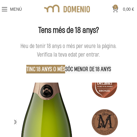
0
MENÚ
0,00
€
Tens més de 18 anys?
5+1
Heu de tenir 18 anys o més per veure la pàgina.
Verifica la teva edat per entrar.
TINC 18 ANYS O MÉS
SÓC MENOR DE 18 ANYS