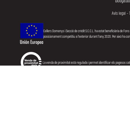
botiga.d
Avís legal
-
Cellers Domenys i Secció de crèdit S.C.C.L. ha estat beneficiària de Fons
posicionament competitiu a l'exterior durant l'any 2020. Per això ha 
La venda de proximitat està regulada i permet identificar els pagesos ca
Amb el suport de la Generalitat de Catalunya.
Projectes singulars:
Impulsa:
Promou: