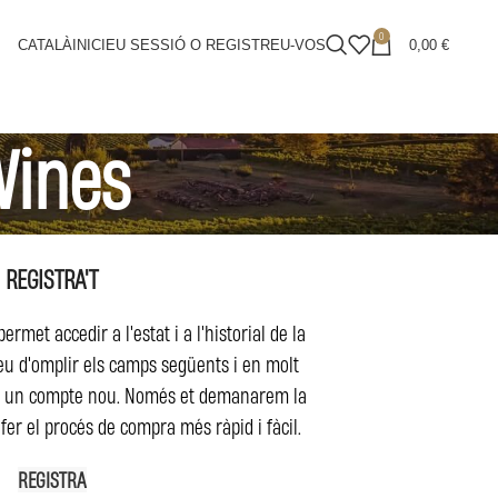
0
CATALÀ
INICIEU SESSIÓ O REGISTREU-VOS
0,00
€
Wines
REGISTRA'T
permet accedir a l'estat i a l'historial de la
u d'omplir els camps següents i en molt
m un compte nou. Només et demanarem la
fer el procés de compra més ràpid i fàcil.
REGISTRA