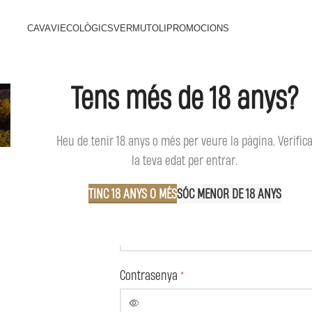
CAVA
VI
ECOLÒGICS
VERMUT
OLI
PROMOCIONS
Tens més de 18 anys?
Mi c
Heu de tenir 18 anys o més per veure la pàgina. Verific
la teva edat per entrar.
INICIA UNA SESSIÓ
TINC 18 ANYS O MÉS
SÓC MENOR DE 18 ANYS
Nom d'usuari o adreça electrònica
*
Contrasenya
*