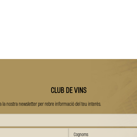
CLUB DE VINS
 la nostra newsletter per rebre informació del teu interés.