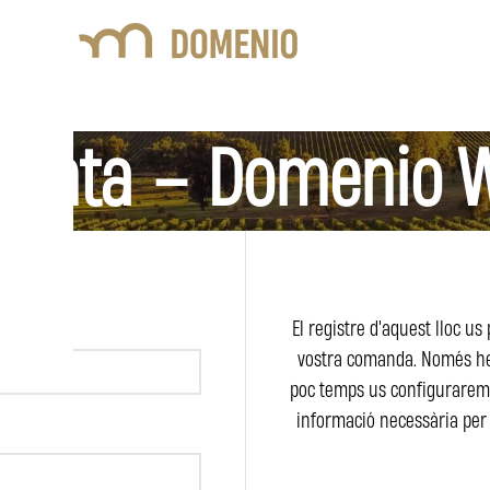
uenta – Domenio 
a
El registre d'aquest lloc us 
vostra comanda. Només he
poc temps us configurare
informació necessària per 