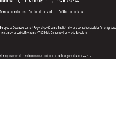
omeniowines@cellersdomenys.com / T. +34 977 677 782
Termes i condicions
-
Política de privacitat
-
Política de cookies
 Europeu de Desenvolupament Regional que té com a finalitat millorar la competitivitat de les Pimes i gràcies
comptat amb el suport del Programa XPANDE de la Cambra de Comerç de Barcelona.
talans que venen ells mateixos els seus productes al públic, segons el Decret 24/2013
Promou: