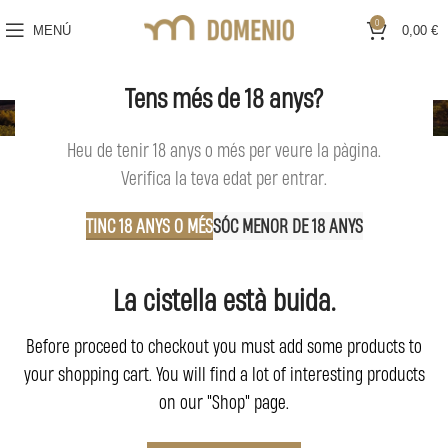
0
MENÚ
0,00
€
Tens més de 18 anys?
CARRO DE LA COMPRA
Heu de tenir 18 anys o més per veure la pàgina.
Verifica la teva edat per entrar.
TINC 18 ANYS O MÉS
SÓC MENOR DE 18 ANYS
La cistella està buida.
Before proceed to checkout you must add some products to
your shopping cart.
You will find a lot of interesting products
on our "Shop" page.