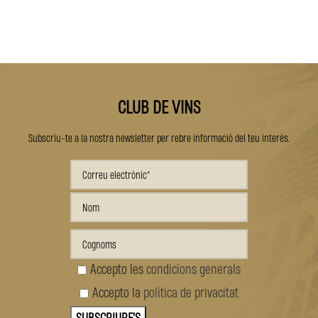
CLUB DE VINS
Subscriu-te a la nostra newsletter per rebre informació del teu interés.
Accepto les
condicions generals
Accepto la
política de privacitat