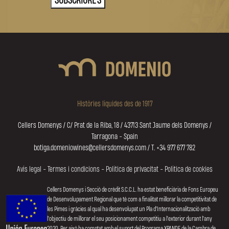
Històries líquides des de 1917
Cellers Domenys / C/ Prat de la Riba, 18 / 43713 Sant Jaume dels Domenys /
Tarragona - Spain
botiga.domeniowines@cellersdomenys.com / T. +34 977 677 782
Avís legal
-
Termes i condicions
-
Política de privacitat
-
Política de cookies
Cellers Domenys i Secció de crèdit S.C.C.L. ha estat beneficiària de Fons Europeu
de Desenvolupament Regional que té com a finalitat millorar la competitivitat de
les Pimes i gràcies al qual ha desenvolupat un Pla d'Internacionalització amb
l'objectiu de millorar el seu posicionament competitiu a l'exterior durant l'any
2020. Per això ha comptat amb el suport del Programa XPANDE de la Cambra de