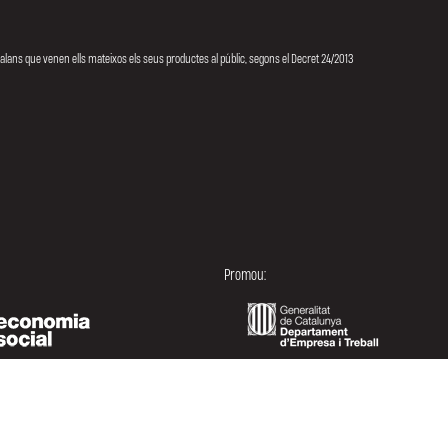
talans que venen ells mateixos els seus productes al públic, segons el Decret 24/2013
Promou: