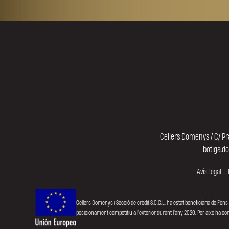
Cellers Domenys / C/ Pr
botiga.d
Avís legal
-
Cellers Domenys i Secció de crèdit S.C.C.L. ha estat beneficiària de Fons
posicionament competitiu a l'exterior durant l'any 2020. Per això ha 