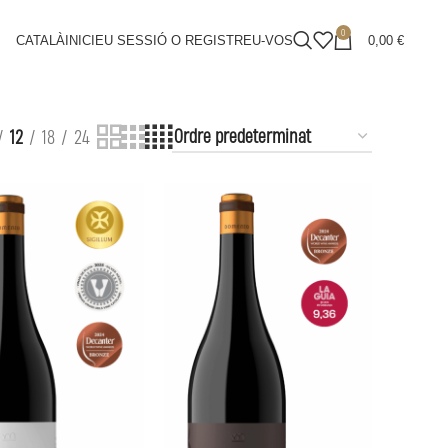
0
CATALÀ
INICIEU SESSIÓ O REGISTREU-VOS
0,00
€
12
18
24