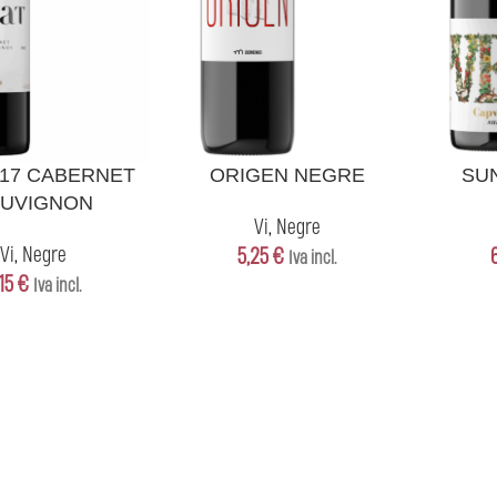
STELLA
AFEGEIX A LA CISTELLA
AFEGEIX A LA 
917 CABERNET
ORIGEN NEGRE
SU
AUVIGNON
Vi
,
Negre
Vi
,
Negre
5,25
€
Iva incl.
,15
€
Iva incl.