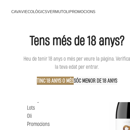
CAVA
VI
ECOLÒGICS
VERMUT
OLI
PROMOCIONS
Tens més de 18 anys?
BUSCAR
Inici
Vi
Heu de tenir 18 anys o més per veure la pàgina. Verific
la teva edat per entrar.
TINC 18 ANYS O MÉS
SÓC MENOR DE 18 ANYS
CATEGORIES DE PRODUCTE
Cava
Ecològics
Lots
Oli
Promocions