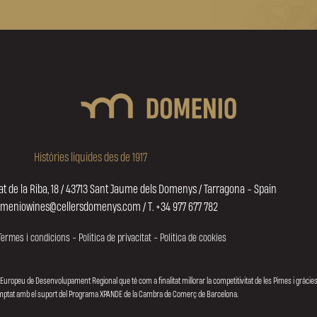
Històries líquides des de 1917
at de la Riba, 18 / 43713 Sant Jaume dels Domenys / Tarragona - Spain
omeniowines@cellersdomenys.com / T. +34 977 677 782
Termes i condicions
-
Política de privacitat
-
Política de cookies
 Europeu de Desenvolupament Regional que té com a finalitat millorar la competitivitat de les Pimes i gràcies
comptat amb el suport del Programa XPANDE de la Cambra de Comerç de Barcelona.