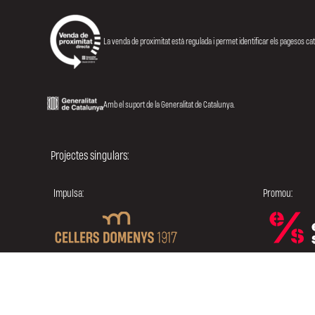
La venda de proximitat està regulada i permet identificar els pagesos ca
Amb el suport de la Generalitat de Catalunya.
Projectes singulars:
Impulsa:
Promou: