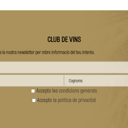
CLUB DE VINS
 la nostra newsletter per rebre informació del teu interés.
Accepto les
condicions generals
Accepto la
política de privacitat