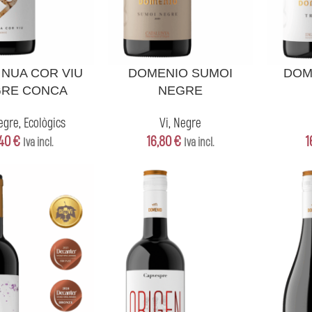
STELLA
AFEGEIX A LA CISTELLA
AFEGEIX A LA 
 NUA COR VIU
DOMENIO SUMOI
DOM
RE CONCA
NEGRE
egre
,
Ecològics
Vi
,
Negre
,40
€
16,80
€
1
Iva incl.
Iva incl.