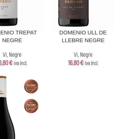
CISTELLA
AFEGEIX A LA CISTELLA
ENIO TREPAT
DOMENIO ULL DE
NEGRE
LLEBRE NEGRE
Vi
,
Negre
Vi
,
Negre
6,80
€
16,80
€
Iva incl.
Iva incl.