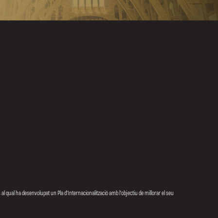
 al qual ha desenvolupat un Pla d'Internacionalització amb l'objectiu de millorar el seu