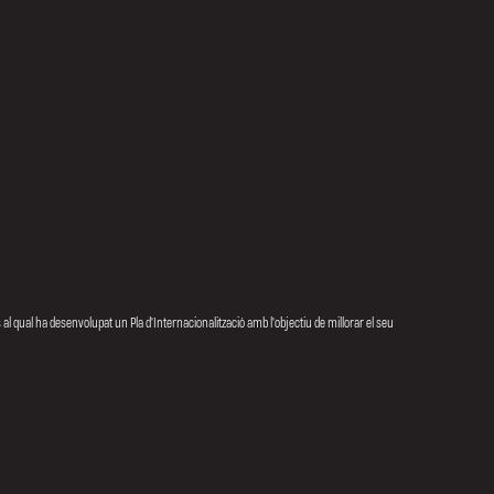
 al qual ha desenvolupat un Pla d'Internacionalització amb l'objectiu de millorar el seu