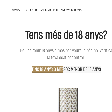
CAVA
VI
ECOLÒGICS
VERMUT
OLI
PROMOCIONS
Tens més de 18 anys?
Heu de tenir 18 anys o més per veure la pàgina. Verific
la teva edat per entrar.
TINC 18 ANYS O MÉS
SÓC MENOR DE 18 ANYS