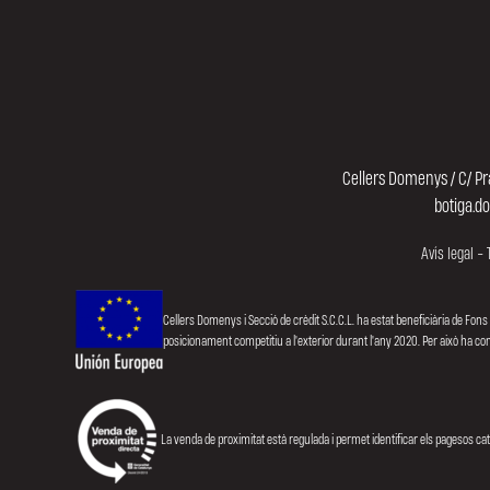
Cellers Domenys / C/ Pr
botiga.d
Avís legal
-
Cellers Domenys i Secció de crèdit S.C.C.L. ha estat beneficiària de Fons
posicionament competitiu a l'exterior durant l'any 2020. Per això ha 
La venda de proximitat està regulada i permet identificar els pagesos ca