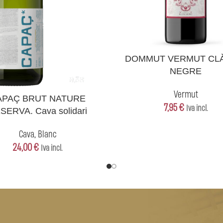
AFEGEIX A LA CISTELLA
DOMMUT VERMUT CL
NEGRE
Vermut
CISTELLA
APAÇ BRUT NATURE
7,95
€
Iva incl.
SERVA. Cava solidari
Cava
,
Blanc
24,00
€
Iva incl.