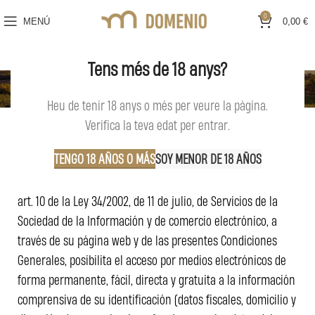
0
MENÚ
0,00
€
Tens més de 18 anys?
Términos y condiciones
Heu de tenir 18 anys o més per veure la pàgina.
CONDICIONES GENERALES DE CONTRATACIÓN
Verifica la teva edat per entrar.
TENGO 18 AÑOS O MÁS
SOY MENOR DE 18 AÑOS
CELLERS DOMENYS I SECCIO DE CREDIT, SCCL (en adelante
CELLERS DOMENYS) en cumplimiento de lo dispuesto en el
art. 10 de la Ley 34/2002, de 11 de julio, de Servicios de la
Sociedad de la Información y de comercio electrónico, a
través de su página web y de las presentes Condiciones
Generales, posibilita el acceso por medios electrónicos de
forma permanente, fácil, directa y gratuita a la información
comprensiva de su identificación (datos fiscales, domicilio y