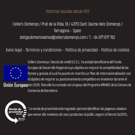
Historias líquidas desde 1917
Cellers Domenys / Prat de la Riba, 18 / 43713 Sant Jaume dels Domenys /
Tarragona - Spain
botiga.domeniowines@cellersdomenys.com / T. +34 977 677 782
Aviso legal
-
Términos y condiciones
-
Política de privacidad
-
Política de cookies
Cellers Domenys i Secció de crèdit S.C.C.L. ha estado beneficiaria del Fondo
Europeo de Desarrollo Regional cuyo objetivo es mejorar la competitividad de las
Pymes y gracias al cual ha puesto en marcha un Plan de Internacionalización con
el objetivo de mejorar su posicionamiento competitivo en el exterior durante el
año 2020. Pare ello ha contado con el apoyo del Programa XPANDE de la Cámara de
Comercio de Barcelona.
“La venda de proximitat està regulada i permet identificar els pagesos catalans
que venen ells mateixos els seus productes al públic, segons el Decret 24/2013”