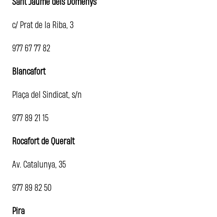
Sant Jaume dels Domenys
c/ Prat de la Riba, 3
977 67 77 82
Blancafort
Plaça del Sindicat, s/n
977 89 21 15
Rocafort de Queralt
Av. Catalunya, 35
977 89 82 50
Pira