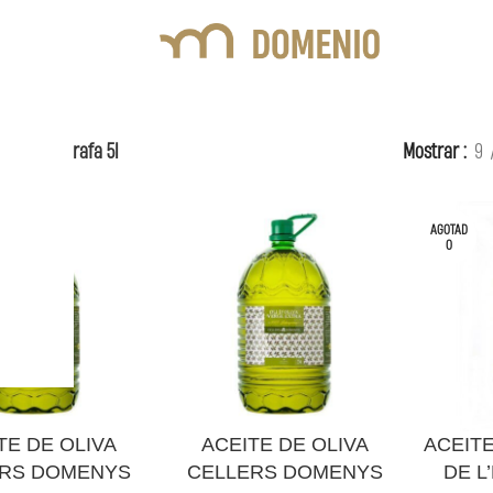
eite
Garrafa 5l
Mostrar
9
a
AGOTAD
O
AÑADIR AL CARRITO
LEER MÁS
TE DE OLIVA
ACEITE DE OLIVA
ACEITE
ERS DOMENYS
CELLERS DOMENYS
DE L