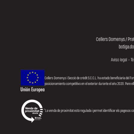
Cellers Domenys / Prat
botiga.d
Aviso legal
-
Té
Cellers Domenys i Secció de crèdit S.C.C.L. ha estado beneficiaria del 
posicionamiento competitivo en el exterior durante el año 2020. Pare 
“La venda de proximitat està regulada i permet identificar els pagesos c