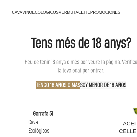
CAVA
VINO
ECOLÓGICOS
VERMUT
ACEITE
PROMOCIONES
Tens més de 18 anys?
BUSCAR
Inicio
Ac
Heu de tenir 18 anys o més per veure la pàgina. Verific
AGOTAD
O
la teva edat per entrar.
TENGO 18 AÑOS O MÁS
SOY MENOR DE 18 AÑOS
CATEGORÍAS DE PRODUCTOS
Aceite
Botella vidrio 0,75l
Garrafa 5l
Cava
LEER MÁS
ACEI
Ecológicos
CELL