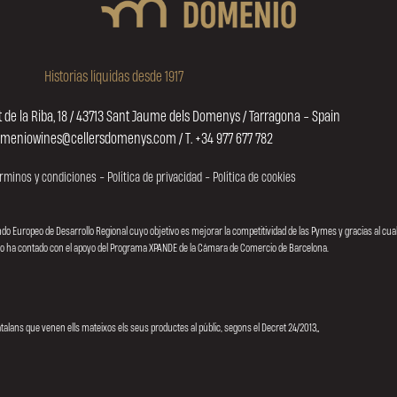
Historias líquidas desde 1917
 de la Riba, 18 / 43713 Sant Jaume dels Domenys / Tarragona - Spain
omeniowines@cellersdomenys.com / T. +34 977 677 782
rminos y condiciones
-
Política de privacidad
-
Política de cookies
Fondo Europeo de Desarrollo Regional cuyo objetivo es mejorar la competitividad de las Pymes y gracias al c
ello ha contado con el apoyo del Programa XPANDE de la Cámara de Comercio de Barcelona.
atalans que venen ells mateixos els seus productes al públic, segons el Decret 24/2013”