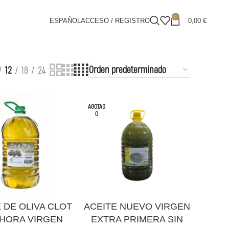
0
ESPAÑOL
ACCESO / REGISTRO
0,00
€
12
18
24
AGOTAD
O
LEER MÁS
 DE OLIVA CLOT
ACEITE NUEVO VIRGEN
’HORA VIRGEN
EXTRA PRIMERA SIN