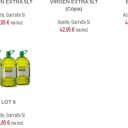
N EXTRA 5LT
VIRGEN EXTRA 5LT
(Còpia)
ite
,
Garrafa 5l
Ac
,95
€
Aceite
,
Garrafa 5l
4
Iva incl.
42,95
€
Iva incl.
LOT 6
ite
,
Garrafa 5l
8,85
€
Iva incl.