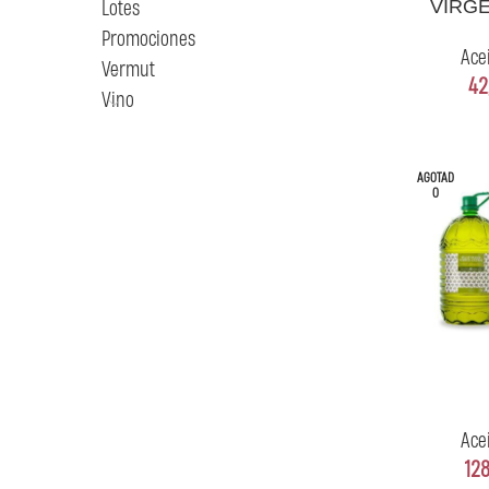
Lotes
VIRGE
Promociones
Ace
Vermut
42
Vino
AGOTAD
O
LEER MÁS
Ace
12