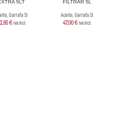
EXTRA 5LT
FILTRAR 5L
eite
,
Garrafa 5l
Aceite
,
Garrafa 5l
2,95
€
47,00
€
Iva incl.
Iva incl.